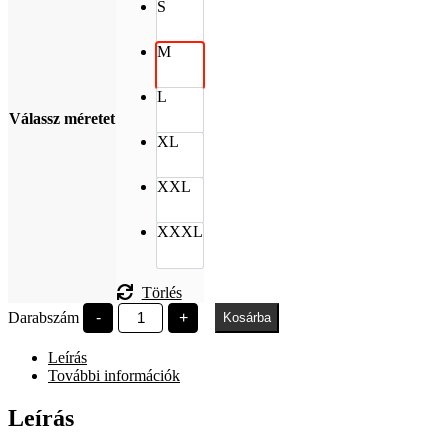
S
M
L
Válassz méretet
XL
XXL
XXXL
Törlés
Árpád-
Darabszám
-
+
Kosárba
házi
Szent
Leírás
Erzsébet
Gimnázium
További információk
színes
minta
Leírás
szürke
mennyiség