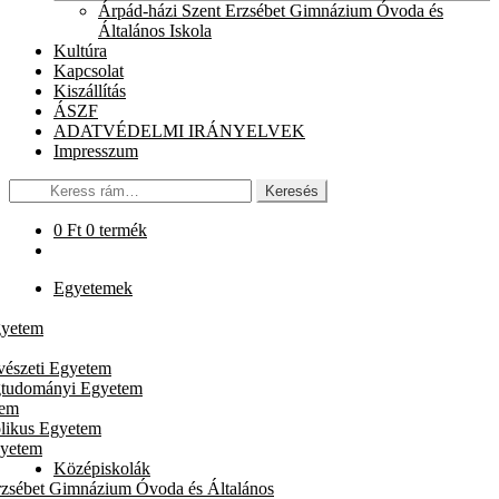
chil
Árpád-házi Szent Erzsébet Gimnázium Óvoda és
men
Általános Iskola
Kultúra
Kapcsolat
Kiszállítás
ÁSZF
ADATVÉDELMI IRÁNYELVEK
Impresszum
Keresés
Keresés
a
következőre:
0
Ft
0 termék
Egyetemek
gyetem
vészeti Egyetem
gtudományi Egyetem
tem
likus Egyetem
gyetem
Középiskolák
rzsébet Gimnázium Óvoda és Általános