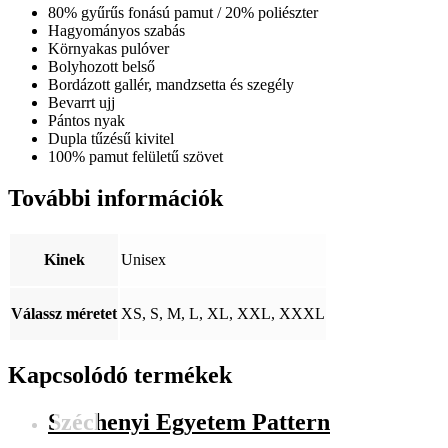
80% gyűrűs fonású pamut / 20% poliészter
Hagyományos szabás
Környakas pulóver
Bolyhozott belső
Bordázott gallér, mandzsetta és szegély
Bevarrt ujj
Pántos nyak
Dupla tűzésű kivitel
100% pamut felületű szövet
További információk
Kinek
Unisex
Válassz méretet
XS, S, M, L, XL, XXL, XXXL
Kapcsolódó termékek
Széchenyi Egyetem Pattern