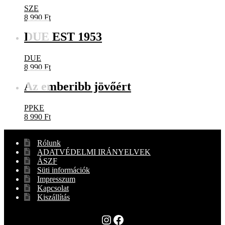
SZE
8 990
Ft
DUE EST 1953
DUE
8 990
Ft
Az emberibb jövőért
PPKE
8 990
Ft
Rólunk
ADATVÉDELMI IRÁNYELVEK
ÁSZF
Süti információk
Impresszum
Kapcsolat
Kiszállítás
Instagram
Facebook