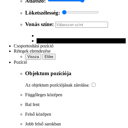
Átlátszó:
Löketszélesség:
Vonás színe:
Csoportosítási pozíció
Rétegek elrendezése
Vissza
Előre
Pozíció
Objektum pozíciója
Az objektum pozíciójának zárolása:
Függőleges középen
Bal fent
Felső középen
Jobb felső sarokban