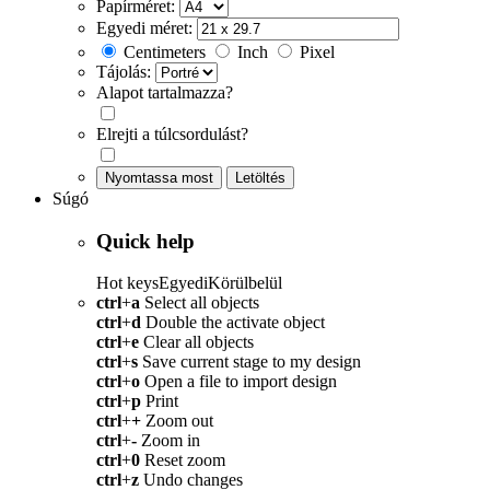
Papírméret:
Egyedi méret:
Centimeters
Inch
Pixel
Tájolás:
Alapot tartalmazza?
Elrejti a túlcsordulást?
Nyomtassa most
Letöltés
Súgó
Quick help
Hot keys
Egyedi
Körülbelül
ctrl
+
a
Select all objects
ctrl
+
d
Double the activate object
ctrl
+
e
Clear all objects
ctrl
+
s
Save current stage to my design
ctrl
+
o
Open a file to import design
ctrl
+
p
Print
ctrl
+
+
Zoom out
ctrl
+
-
Zoom in
ctrl
+
0
Reset zoom
ctrl
+
z
Undo changes