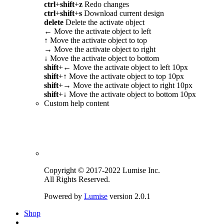
ctrl
+
shift
+
z
Redo changes
ctrl
+
shift
+
s
Download current design
delete
Delete the activate object
←
Move the activate object to left
↑
Move the activate object to top
→
Move the activate object to right
↓
Move the activate object to bottom
shift
+
←
Move the activate object to left 10px
shift
+
↑
Move the activate object to top 10px
shift
+
→
Move the activate object to right 10px
shift
+
↓
Move the activate object to bottom 10px
Custom help content
Copyright © 2017-2022 Lumise Inc.
All Rights Reserved.
Powered by
Lumise
version 2.0.1
Shop