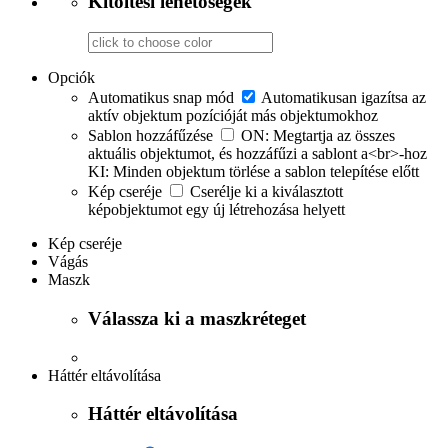
Kitöltési lehetőségek
Opciók
Automatikus snap mód
Automatikusan igazítsa az
aktív objektum pozícióját más objektumokhoz
Sablon hozzáfűzése
ON: Megtartja az összes
aktuális objektumot, és hozzáfűzi a sablont a<br>-hoz
KI: Minden objektum törlése a sablon telepítése előtt
Kép cseréje
Cserélje ki a kiválasztott
képobjektumot egy új létrehozása helyett
Kép cseréje
Vágás
Maszk
Válassza ki a maszkréteget
Háttér eltávolítása
Háttér eltávolítása