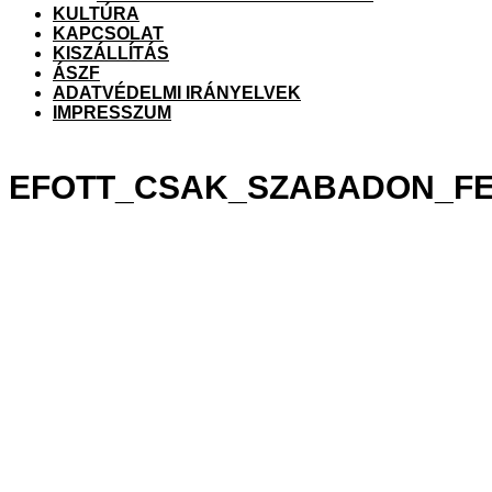
me
KULTÚRA
KAPCSOLAT
KISZÁLLÍTÁS
ÁSZF
ADATVÉDELMI IRÁNYELVEK
IMPRESSZUM
EFOTT_CSAK_SZABADON_F