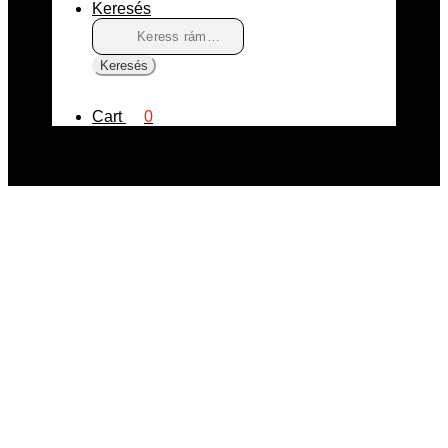
Keresés
Keresés
a
következőre:
Keresés
Cart
0