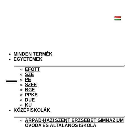
Ugrás
Kilépés
a
a
navigációhoz
tartalomba
MINDEN TERMÉK
EGYETEMEK
Ex
EFOTT
chi
SZE
me
PE
SZFE
BGE
PPKE
DUE
KU
KÖZÉPISKOLÁK
Ex
ÁRPÁD-HÁZI SZENT ERZSÉBET GIMNÁZIUM
chi
ÓVODA ÉS ÁLTALÁNOS ISKOLA