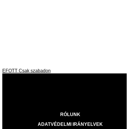
BEJEGYZÉS
Previous
EFOTT Csak szabadon
post:
NAVIGÁCIÓ
VISSZA A FŐOLDALRA
RÓLUNK
ADATVÉDELMI IRÁNYELVEK