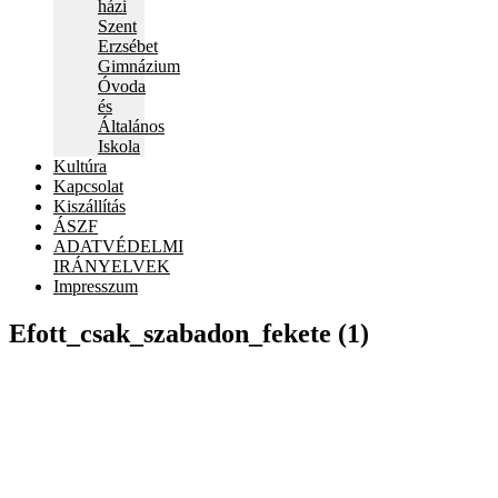
házi
Szent
Erzsébet
Gimnázium
Óvoda
és
Általános
Iskola
Kultúra
Kapcsolat
Kiszállítás
ÁSZF
ADATVÉDELMI
IRÁNYELVEK
Impresszum
Efott_csak_szabadon_fekete (1)