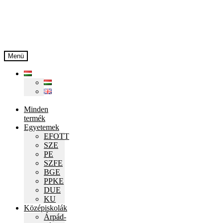
Ugrás
Kilépés
a
a
navigációhoz
tartalomba
Menü
Minden
termék
Egyetemek
EFOTT
SZE
PE
SZFE
BGE
PPKE
DUE
KU
Középiskolák
Árpád-