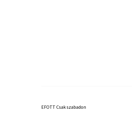
Bejegyzés
Previous
EFOTT Csak szabadon
post:
navigáció