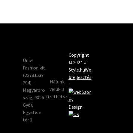
Copyright
Univ-
© 2024 U-
Fashion kft.
Style.hu
We
(23781539
bfejlesztés
Nálunk
204) -
:
velük is
Magyaroro
fizethetsz:
szág, 9026
Győr,
Design:
Egyetem
tér 1.