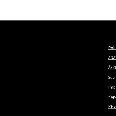
Ról
ADA
ÁSZ
Süti
Imp
Kap
Kisz