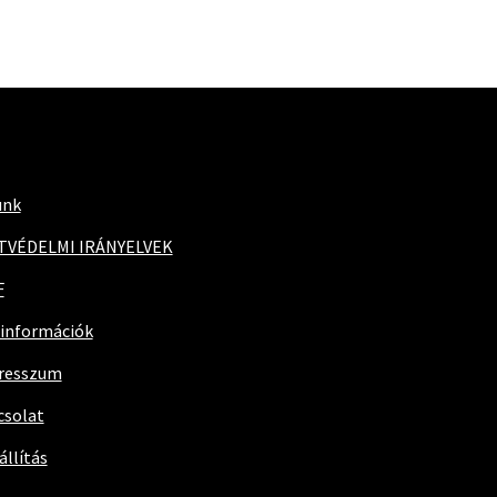
unk
TVÉDELMI IRÁNYELVEK
F
 információk
resszum
csolat
állítás