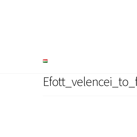
Ugrás
Kilépés
a
a
navigációhoz
tartalomba
Efott_velencei_to_