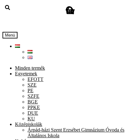
Ugrás
Kilépés
a
a
navigációhoz
tartalomba
Menü
Minden termék
Egyetemek
EFOTT
SZE
PE
SZFE
BGE
PPKE
DUE
KU
Középiskolák
Árpád-házi Szent Erzsébet Gimnázium Óvoda és
Általános Iskola