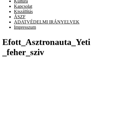
Kultúra
Kapcsolat
Kiszállítás
ÁSZF
ADATVÉDELMI IRÁNYELVEK
Impresszum
Efott_Asztronauta_Yeti
_feher_sziv