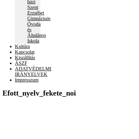
házi
Szent
Erzsébet
Gimnázium
Óvoda
és
Általános
Iskola
Kultúra
Kapcsolat
Kiszállítás
ÁSZF
ADATVÉDELMI
IRÁNYELVEK
Impresszum
Efott_nyelv_fekete_noi