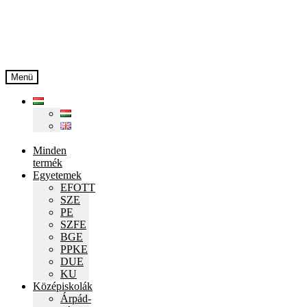
Ugrás
Kilépés
a
a
navigációhoz
tartalomba
Menü
Minden
termék
Egyetemek
EFOTT
SZE
PE
SZFE
BGE
PPKE
DUE
KU
Középiskolák
Árpád-