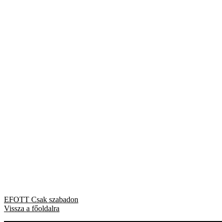
Bejegyzés
Previous
EFOTT Csak szabadon
post:
Vissza a főoldalra
navigáció