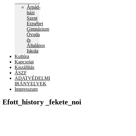
Expand
Árpád-
child
házi
menu
Szent
Erzsébet
Gimnázium
Óvoda
és
Általános
Iskola
Kultúra
Kapcsolat
Kiszállítás
ÁSZF
ADATVÉDELMI
IRÁNYELVEK
Impresszum
Efott_history _fekete_noi