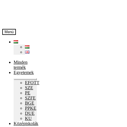
Ugrás
Kilépés
a
a
navigációhoz
tartalomba
Menü
Minden
termék
Egyetemek
Expand
EFOTT
child
SZE
menu
PE
SZFE
BGE
PPKE
DUE
KU
Középiskolák