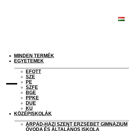
Ugrás
Kilépés
a
a
navigációhoz
tartalomba
MINDEN TERMÉK
EGYETEMEK
Ex
EFOTT
chi
SZE
me
PE
SZFE
BGE
PPKE
DUE
KU
KÖZÉPISKOLÁK
Ex
ÁRPÁD-HÁZI SZENT ERZSÉBET GIMNÁZIUM
chi
ÓVODA ÉS ÁLTALÁNOS ISKOLA