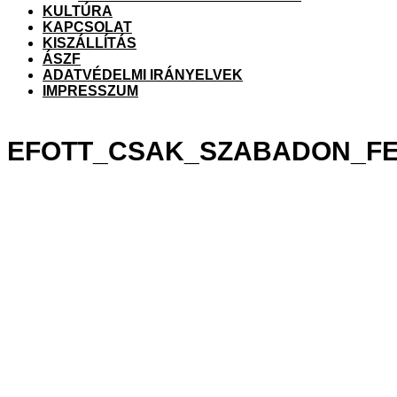
me
KULTÚRA
KAPCSOLAT
KISZÁLLÍTÁS
ÁSZF
ADATVÉDELMI IRÁNYELVEK
IMPRESSZUM
EFOTT_CSAK_SZABADON_FE