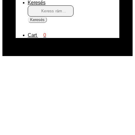
Keresés
Keresés
a
következőre:
Keresés
Cart
0