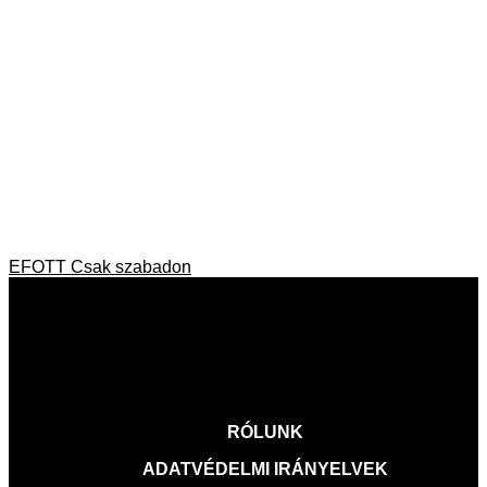
BEJEGYZÉS
Previous
EFOTT Csak szabadon
post:
NAVIGÁCIÓ
VISSZA A FŐOLDALRA
RÓLUNK
ADATVÉDELMI IRÁNYELVEK