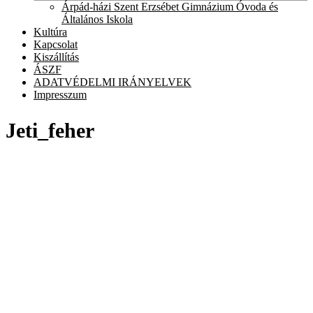
chil
Árpád-házi Szent Erzsébet Gimnázium Óvoda és
men
Általános Iskola
Kultúra
Kapcsolat
Kiszállítás
ÁSZF
ADATVÉDELMI IRÁNYELVEK
Impresszum
Jeti_feher