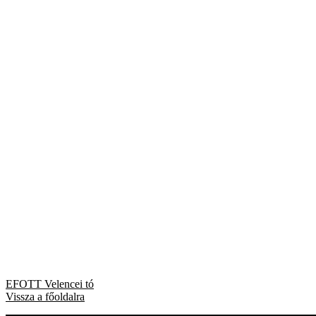
Bejegyzés
Previous
EFOTT Velencei tó
post:
Vissza a főoldalra
navigáció