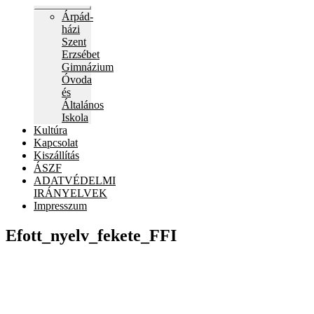
Expand
Árpád-
child
házi
menu
Szent
Erzsébet
Gimnázium
Óvoda
és
Általános
Iskola
Kultúra
Kapcsolat
Kiszállítás
ÁSZF
ADATVÉDELMI
IRÁNYELVEK
Impresszum
Efott_nyelv_fekete_FFI