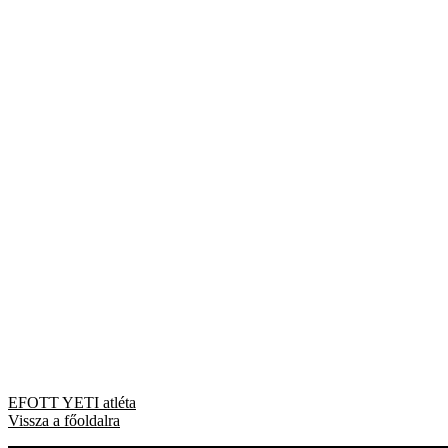
Bejegyzés
Previous
EFOTT YETI atléta
post:
Vissza a főoldalra
navigáció