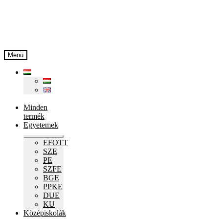
Ugrás
Kilépés
a
a
navigációhoz
tartalomba
Menü
Minden
termék
Egyetemek
Expand
EFOTT
child
SZE
menu
PE
SZFE
BGE
PPKE
DUE
KU
Középiskolák