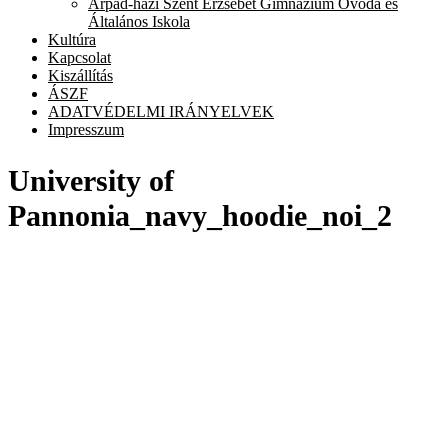
Árpád-házi Szent Erzsébet Gimnázium Óvoda és
chi
Általános Iskola
me
Kultúra
Kapcsolat
Kiszállítás
ÁSZF
ADATVÉDELMI IRÁNYELVEK
Impresszum
University of
Pannonia_navy_hoodie_noi_2