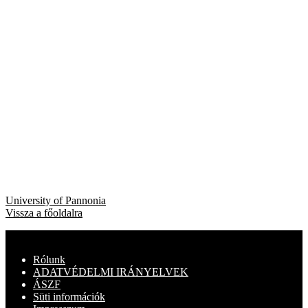
Bejegyzés
Previous
University of Pannonia
post:
Vissza a főoldalra
navigáció
Rólunk
ADATVÉDELMI IRÁNYELVEK
ÁSZF
Süti információk