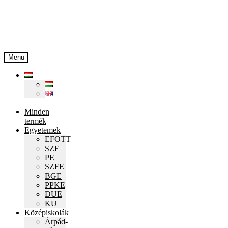
Ugrás
Kilépés
a
a
navigációhoz
tartalomba
Menü
Minden
termék
Egyetemek
EFOTT
SZE
PE
SZFE
BGE
PPKE
DUE
KU
Középiskolák
Árpád-