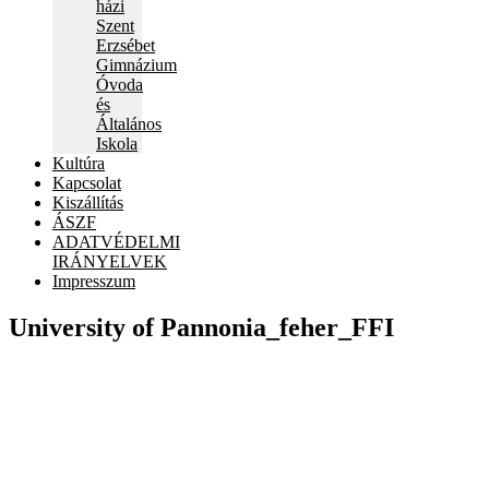
házi
Szent
Erzsébet
Gimnázium
Óvoda
és
Általános
Iskola
Kultúra
Kapcsolat
Kiszállítás
ÁSZF
ADATVÉDELMI
IRÁNYELVEK
Impresszum
University of Pannonia_feher_FFI