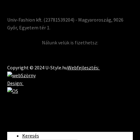
Univ-Fashion kft. (23781539204) - Magyaroroszág, 9026
Győr, Egyetem tér 1.
Nálunk velük is fizethetsz:
Copyright © 2024 U-Style.hu
Webfejlesztés:
Design:
Keresés