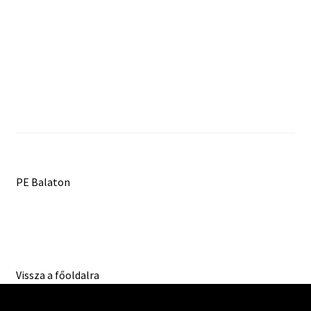
ÁSZF
ADATVÉDELMI IRÁNYELVEK
Impresszum
Bejegyzés
Previous
PE Balaton
post:
navigáció
Vissza a főoldalra