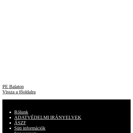
Bejegyzés
Previous
PE Balaton
post:
Vissza a főoldalra
navigáció
Rólunk
ADATVÉDELMI IRÁNYELVEK
ÁSZF
Süti információk