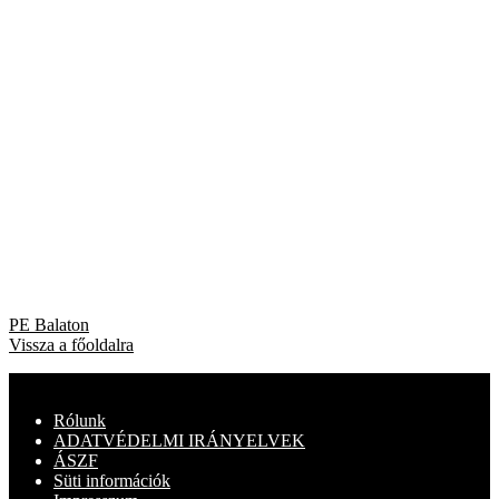
Bejegyzés
Previous
PE Balaton
post:
Vissza a főoldalra
navigáció
Rólunk
ADATVÉDELMI IRÁNYELVEK
ÁSZF
Süti információk