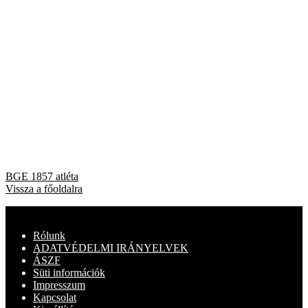
Bejegyzés
Previous
BGE 1857 atléta
post:
Vissza a főoldalra
navigáció
Rólunk
ADATVÉDELMI IRÁNYELVEK
ÁSZF
Süti információk
Impresszum
Kapcsolat