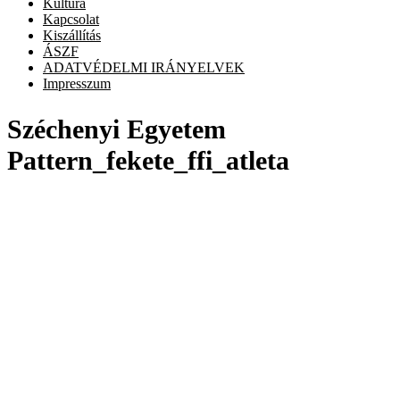
Kultúra
Kapcsolat
Kiszállítás
ÁSZF
ADATVÉDELMI IRÁNYELVEK
Impresszum
Széchenyi Egyetem
Pattern_fekete_ffi_atleta