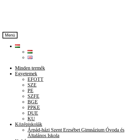
Ugrás
Kilépés
a
a
navigációhoz
tartalomba
Menü
Minden termék
Egyetemek
EFOTT
SZE
PE
SZFE
BGE
PPKE
DUE
KU
Középiskolák
Árpád-házi Szent Erzsébet Gimnázium Óvoda és
Általános Iskola