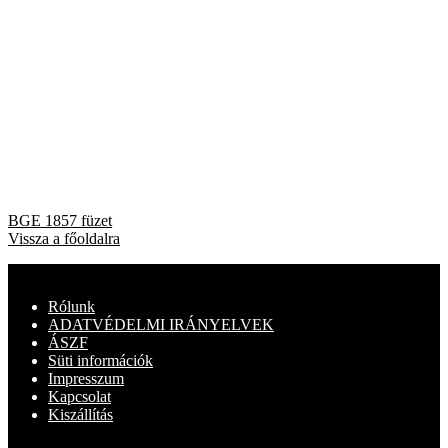
Bejegyzés
Previous
BGE 1857 füzet
post:
Vissza a főoldalra
navigáció
Rólunk
ADATVÉDELMI IRÁNYELVEK
ÁSZF
Süti információk
Impresszum
Kapcsolat
Kiszállítás