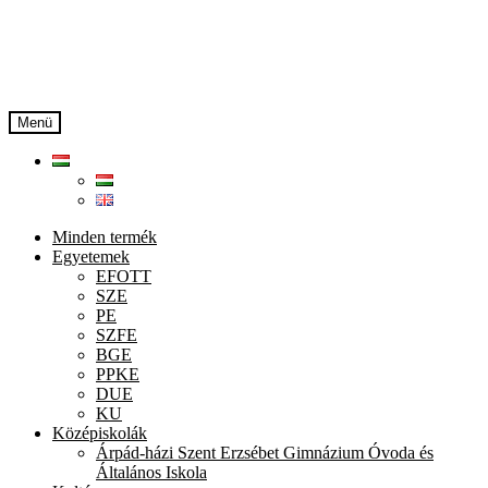
Ugrás
Kilépés
a
a
navigációhoz
tartalomba
Menü
Minden termék
Egyetemek
EFOTT
SZE
PE
SZFE
BGE
PPKE
DUE
KU
Középiskolák
Árpád-házi Szent Erzsébet Gimnázium Óvoda és
Általános Iskola