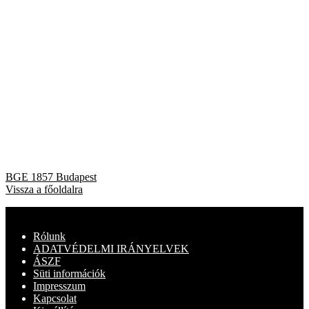
Bejegyzés
Previous
BGE 1857 Budapest
post:
Vissza a főoldalra
navigáció
Rólunk
ADATVÉDELMI IRÁNYELVEK
ÁSZF
Süti információk
Impresszum
Kapcsolat