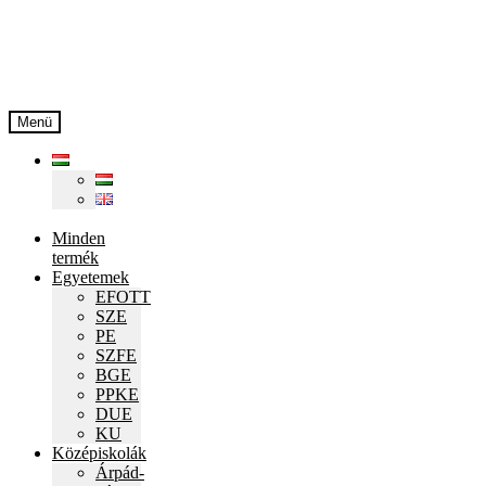
Ugrás
Kilépés
a
a
navigációhoz
tartalomba
Menü
Minden
termék
Egyetemek
EFOTT
SZE
PE
SZFE
BGE
PPKE
DUE
KU
Középiskolák
Árpád-