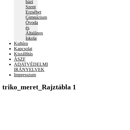
házi
Szent
Erzsébet
Gimnázium
Óvoda
és
Általános
Iskola
Kultúra
Kapcsolat
Kiszállítás
ÁSZF
ADATVÉDELMI
IRÁNYELVEK
Impresszum
triko_meret_Rajztábla 1