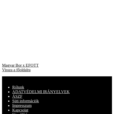
Bejegyzés
Previous
Magyar Bor x EFOTT
post:
Vissza a főoldalra
navigáció
Rólunk
ADATVÉDELMI IRÁNYELVEK
ÁSZF
Süti információk
Impresszum
Kapcsolat