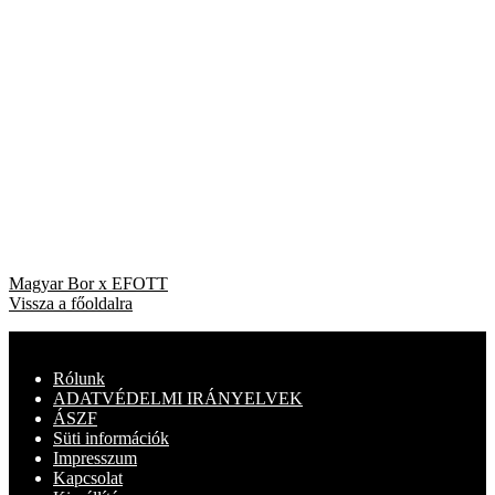
Bejegyzés
Previous
Magyar Bor x EFOTT
post:
Vissza a főoldalra
navigáció
Rólunk
ADATVÉDELMI IRÁNYELVEK
ÁSZF
Süti információk
Impresszum
Kapcsolat