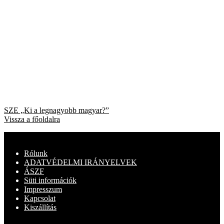
Bejegyzés
Previous
SZE „Ki a legnagyobb magyar?”
post:
Vissza a főoldalra
navigáció
Rólunk
ADATVÉDELMI IRÁNYELVEK
ÁSZF
Süti információk
Impresszum
Kapcsolat
Kiszállítás