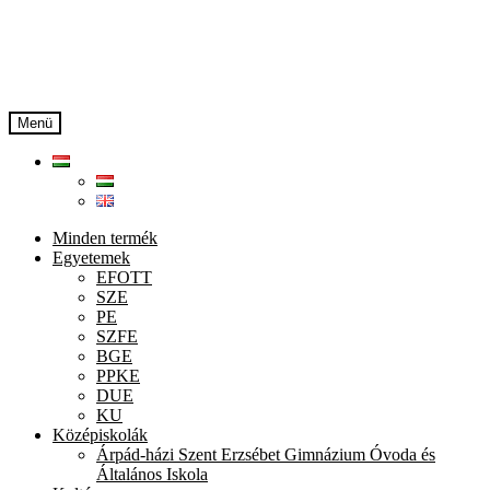
Ugrás
Kilépés
a
a
navigációhoz
tartalomba
Menü
Minden termék
Egyetemek
EFOTT
SZE
PE
SZFE
BGE
PPKE
DUE
KU
Középiskolák
Árpád-házi Szent Erzsébet Gimnázium Óvoda és
Általános Iskola