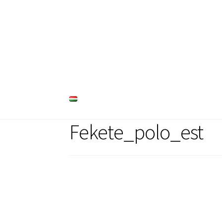
Ugrás
Kilépés
a
a
navigációhoz
tartalomba
Fekete_polo_est