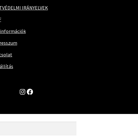
TVÉDELMI IRÁNYELVEK
F
 információk
resszum
csolat
állítás
Instagram
Facebook