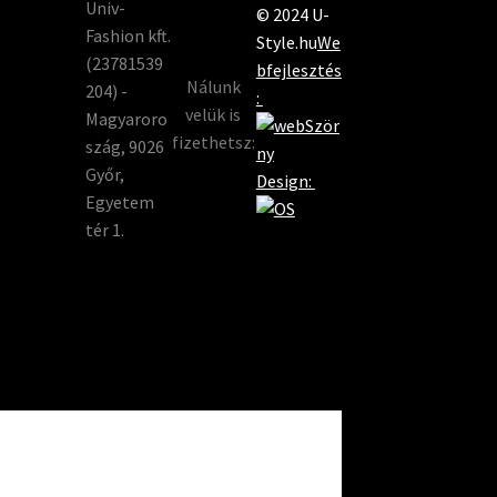
Univ-
© 2024 U-
Fashion kft.
Style.hu
We
(23781539
bfejlesztés
Nálunk
204) -
:
velük is
Magyaroro
fizethetsz:
szág, 9026
Győr,
Design:
Egyetem
tér 1.