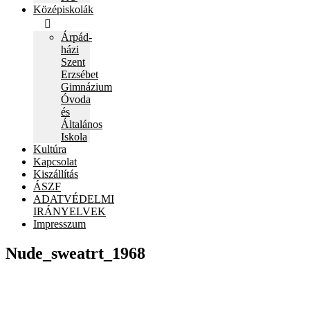
Középiskolák
Árpád-
házi
Szent
Erzsébet
Gimnázium
Óvoda
és
Általános
Iskola
Kultúra
Kapcsolat
Kiszállítás
ÁSZF
ADATVÉDELMI
IRÁNYELVEK
Impresszum
Nude_sweatrt_1968