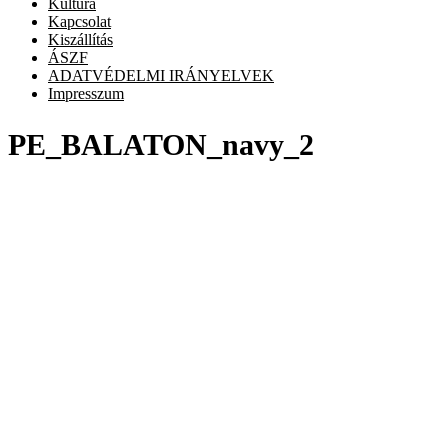
Kultúra
Kapcsolat
Kiszállítás
ÁSZF
ADATVÉDELMI IRÁNYELVEK
Impresszum
PE_BALATON_navy_2