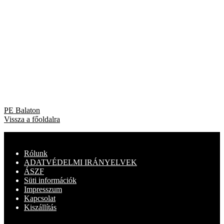
Bejegyzés
Previous
PE Balaton
post:
Vissza a főoldalra
navigáció
Rólunk
ADATVÉDELMI IRÁNYELVEK
ÁSZF
Süti információk
Impresszum
Kapcsolat
Kiszállítás