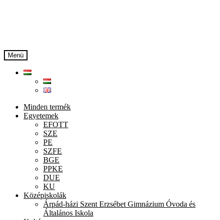
Ugrás
Kilépés
a
a
navigációhoz
tartalomba
Menü
Minden termék
Egyetemek
EFOTT
SZE
PE
SZFE
BGE
PPKE
DUE
KU
Középiskolák
Árpád-házi Szent Erzsébet Gimnázium Óvoda és
Általános Iskola