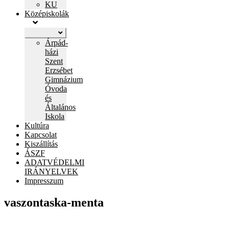
KU
Középiskolák
Expand
child
Árpád-
menu
házi
Szent
Erzsébet
Gimnázium
Óvoda
és
Általános
Iskola
Kultúra
Kapcsolat
Kiszállítás
ÁSZF
ADATVÉDELMI
IRÁNYELVEK
Impresszum
vaszontaska-menta