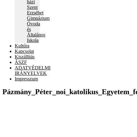
házi
Szent
Erzsébet
Gimnázium
Óvoda
és
Általános
Iskola
Kultúra
Kapcsolat
Kiszállítás
ÁSZF
ADATVÉDELMI
IRÁNYELVEK
Impresszum
Pázmány_Péter_noi_katolikus_Egyetem_fe