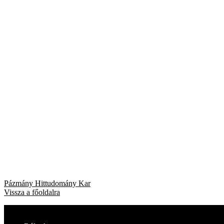
Bejegyzés
Previous
Pázmány Hittudomány Kar
post:
Vissza a főoldalra
navigáció