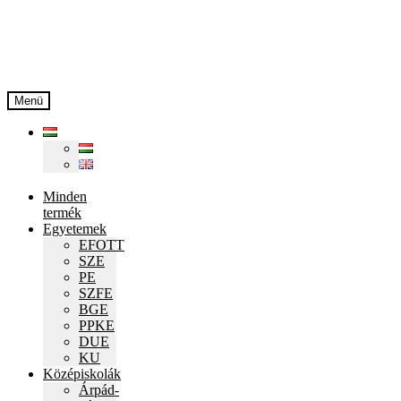
Ugrás
Kilépés
a
a
navigációhoz
tartalomba
Menü
Minden
termék
Egyetemek
EFOTT
SZE
PE
SZFE
BGE
PPKE
DUE
KU
Középiskolák
Árpád-