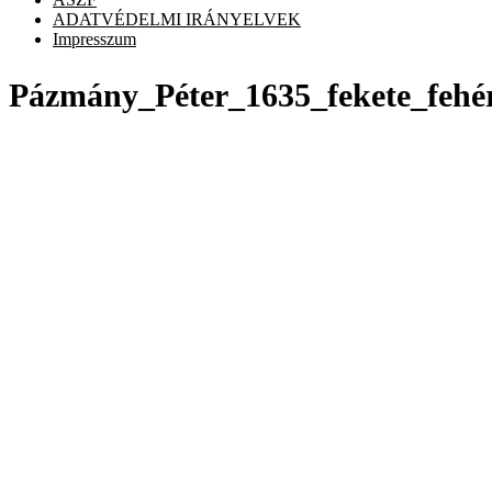
ADATVÉDELMI IRÁNYELVEK
Impresszum
Pázmány_Péter_1635_fekete_fehér