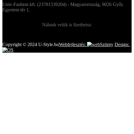
Univ-Fashion kft. (23781539204) - Magyaroroszág, 9026 Győr,
Egyetem tér 1.
Nálunk velük is fizethetsz:
Copyright © 2024 U-Style.hu
Webfejlesztés:
Design: