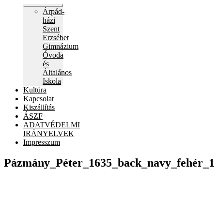
Expand
Árpád-
child
házi
menu
Szent
Erzsébet
Gimnázium
Óvoda
és
Általános
Iskola
Kultúra
Kapcsolat
Kiszállítás
ÁSZF
ADATVÉDELMI
IRÁNYELVEK
Impresszum
Pázmány_Péter_1635_back_navy_fehér_1