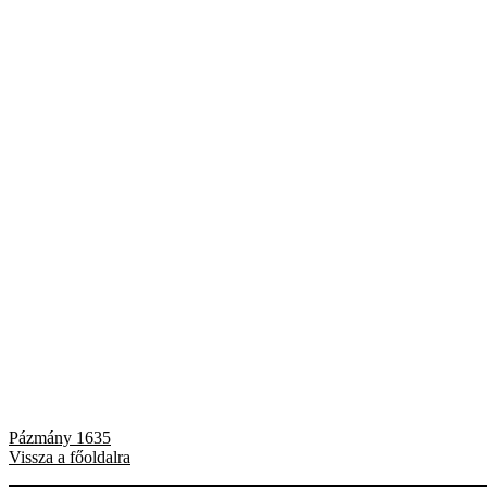
Bejegyzés
Previous
Pázmány 1635
post:
Vissza a főoldalra
navigáció