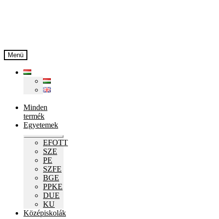
Ugrás
Kilépés
a
a
navigációhoz
tartalomba
Menü
Minden
termék
Egyetemek
Expand
EFOTT
child
SZE
menu
PE
SZFE
BGE
PPKE
DUE
KU
Középiskolák