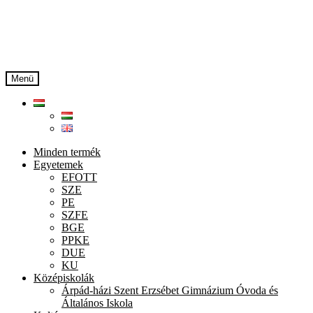
Ugrás
Kilépés
a
a
navigációhoz
tartalomba
Menü
Minden termék
Egyetemek
EFOTT
SZE
PE
SZFE
BGE
PPKE
DUE
KU
Középiskolák
Árpád-házi Szent Erzsébet Gimnázium Óvoda és
Általános Iskola