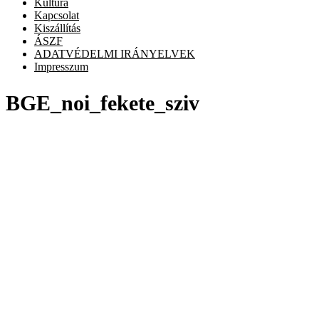
Kultúra
Kapcsolat
Kiszállítás
ÁSZF
ADATVÉDELMI IRÁNYELVEK
Impresszum
BGE_noi_fekete_sziv