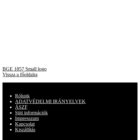
Bejegyzés
Previous
BGE 1857 Small logo
post:
Vissza a főoldalra
navigáció
Rólunk
ADATVÉDELMI IRÁNYELVEK
ÁSZF
Süti információk
Impresszum
Kapcsolat
Kiszállítás