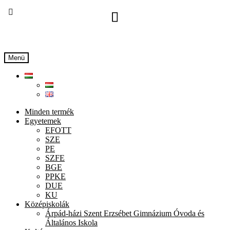
Ugrás
Kilépés
a
a
navigációhoz
tartalomba
Menü
Minden termék
Egyetemek
EFOTT
SZE
PE
SZFE
BGE
PPKE
DUE
KU
Középiskolák
Árpád-házi Szent Erzsébet Gimnázium Óvoda és
Általános Iskola