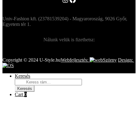
Univ-Fashion kft. (23781539204) - Magyaroroszág, 9026 Győr,
Egyetem tér 1.
Nálunk velük is fizethetsz:
Copyright © 2024 U-Style.hu
Webfejlesztés:
Design:
Keresés
Keresés
a
Keresés
következőre:
Cart
0