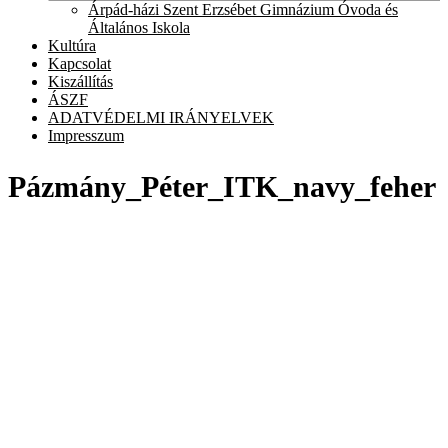
chil
Árpád-házi Szent Erzsébet Gimnázium Óvoda és
men
Általános Iskola
Kultúra
Kapcsolat
Kiszállítás
ÁSZF
ADATVÉDELMI IRÁNYELVEK
Impresszum
Pázmány_Péter_ITK_navy_feher