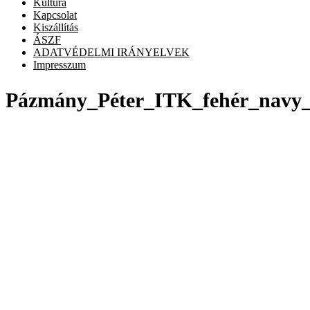
Kultúra
Kapcsolat
Kiszállítás
ÁSZF
ADATVÉDELMI IRÁNYELVEK
Impresszum
Pázmány_Péter_ITK_fehér_navy