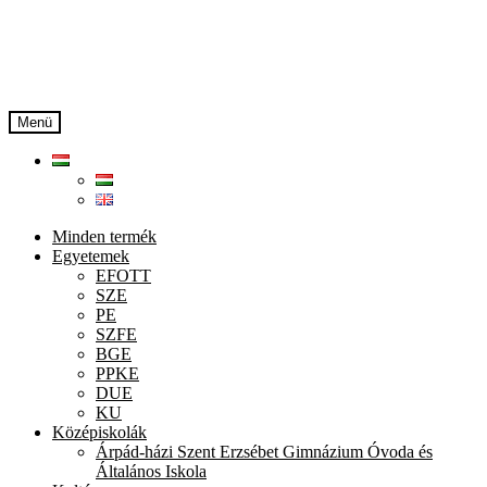
Ugrás
Kilépés
a
a
navigációhoz
tartalomba
Menü
Minden termék
Egyetemek
EFOTT
SZE
PE
SZFE
BGE
PPKE
DUE
KU
Középiskolák
Árpád-házi Szent Erzsébet Gimnázium Óvoda és
Általános Iskola