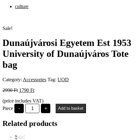
culture
Sale!
Dunaújvárosi Egyetem Est 1953
University of Dunaújváros Tote
bag
Category:
Accessories
Tag:
UOD
Original
Current
2990
Ft
1790
Ft
price
price
(price includes VAT)
was:
is:
Dunaújvárosi
2990 Ft.
1790 Ft.
Piece
-
+
Add to basket
Egyetem
Est
1953
Related products
University
of
Dunaújváros
Sale!