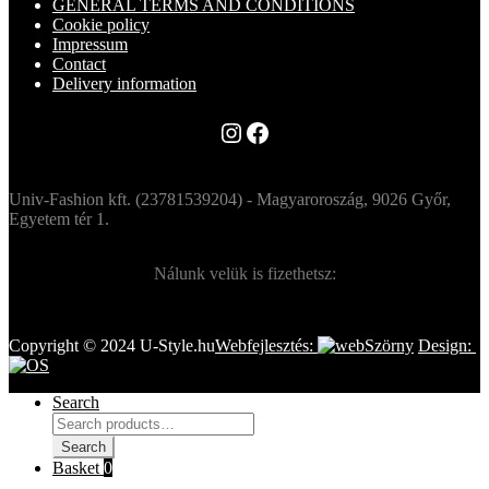
GENERAL TERMS AND CONDITIONS
Cookie policy
Impressum
Contact
Delivery information
Instagram
Facebook
Univ-Fashion kft. (23781539204) - Magyaroroszág, 9026 Győr,
Egyetem tér 1.
Nálunk velük is fizethetsz:
Copyright © 2024 U-Style.hu
Webfejlesztés:
Design:
Search
Search
for:
Search
Basket
0