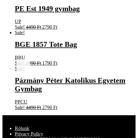
Tote
bag
PE Est 1949 gymbag
quantity
UP
Original
Current
Sale!
4490
Ft
2790
Ft
price
price
Sale!
was:
is:
BGE 1857 Tote Bag
4490 Ft.
2790 Ft.
BBU
Original
Current
Sale!
2990
Ft
1790
Ft
price
price
Sale!
was:
is:
Pázmány Péter Katolikus Egyetem
2990 Ft.
1790 Ft.
Gymbag
PPCU
Original
Current
Sale!
4490
Ft
2790
Ft
price
price
was:
is:
4490 Ft.
2790 Ft.
Rólunk
Privacy Policy