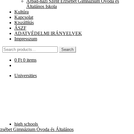
Árpád-házi Szent Erzsébet Gimnázium Óvoda és
chi
Általános Iskola
me
Kultúra
Kapcsolat
Kiszállítás
ÁSZF
ADATVÉDELMI IRÁNYELVEK
Impresszum
Search
Search
for:
0
Ft
0 items
Universities
high schools
rzsébet Gimnázium Óvoda és Általános