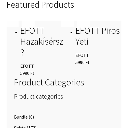
Featured Products
ÁSZF
ADATVÉDELMI IRÁNYELVEK
EFOTT
EFOTT Piros
Impresszum
Hazakísérsz
Yeti
?
EFOTT
5990
Ft
EFOTT
5990
Ft
Product Categories
Product categories
Bundle
(0)
Shirts
(173)