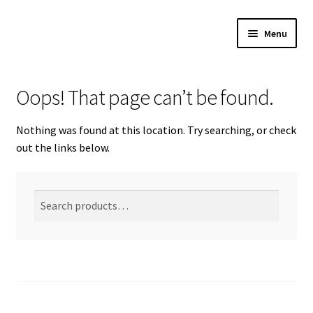
Skip
Skip
Menu
to
to
navigation
content
Oops! That page can’t be found.
All Products
Nothing was found at this location. Try searching, or check
Expan
Egyetemek
out the links below.
child
menu
Expan
Középiskolák
child
Search
Search
menu
Kultúra
for:
Kapcsolat
Kiszállítás