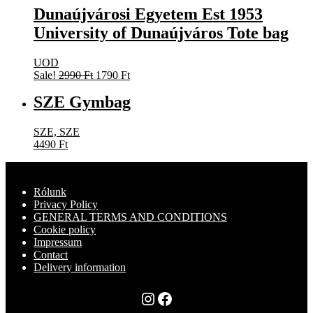
Dunaújvárosi Egyetem Est 1953
4490 Ft.
2790 Ft.
University of Dunaújváros Tote bag
UOD
Original
Current
Sale!
2990
Ft
1790
Ft
price
price
SZE Gymbag
was:
is:
2990 Ft.
1790 Ft.
SZE, SZE
4490
Ft
Rólunk
Privacy Policy
GENERAL TERMS AND CONDITIONS
Cookie policy
Impressum
Contact
Delivery information
Instagram
Facebook