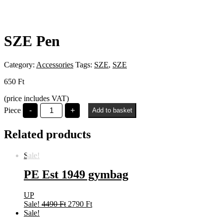
SZE Pen
Category:
Accessories
Tags:
SZE
,
SZE
650
Ft
(price includes VAT)
SZE
Piece
-
+
Add to basket
Pen
quantity
Related products
Sale!
PE Est 1949 gymbag
UP
Original
Current
Sale!
4490
Ft
2790
Ft
price
price
Sale!
was:
is: