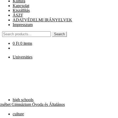
Kultúra
Kapcsolat
Kiszállítás
ÁSZF
ADATVÉDELMI IRÁNYELVEK
Impresszum
Search
Search
for:
0
Ft
0 items
Universities
high schools
rzsébet Gimnázium Óvoda és Általános
culture