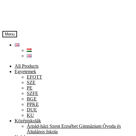
Skip
Skip
to
to
navigation
content
Menu
All Products
Egyetemek
EFOTT
SZE
PE
SZFE
BGE
PPKE
DUE
KU
Középiskolák
Árpád-házi Szent Erzsébet Gimnázium Óvoda és
Általános Iskola