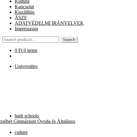
Kultúra
Kapcsolat
Kiszállítás
ÁSZF
ADATVÉDELMI IRÁNYELVEK
Impresszum
Search
Search
for:
0
Ft
0 items
Universities
high schools
rzsébet Gimnázium Óvoda és Általános
culture