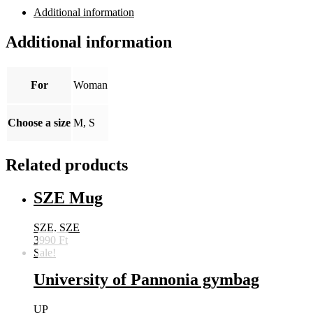
crop
Additional information
top
quantity
Additional information
For
Woman
Choose a size
M, S
Related products
SZE Mug
SZE, SZE
3990
Ft
Sale!
University of Pannonia gymbag
UP