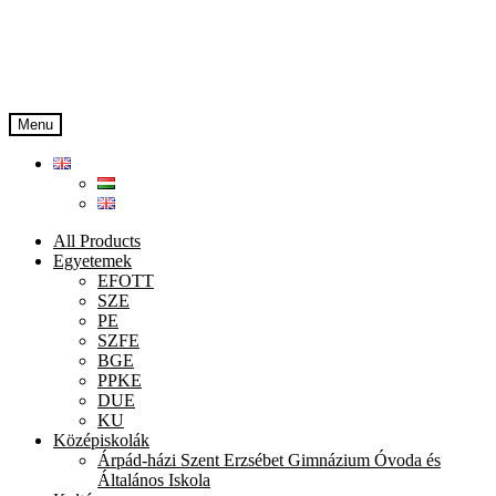
Skip
Skip
to
to
navigation
content
Menu
All Products
Egyetemek
EFOTT
SZE
PE
SZFE
BGE
PPKE
DUE
KU
Középiskolák
Árpád-házi Szent Erzsébet Gimnázium Óvoda és
Általános Iskola