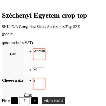
Széchenyi Egyetem crop top
SKU:
N/A
Categories:
Shirts
,
Accessories
Tag:
SZE
6990
Ft
(price includes VAT)
Woman
For
M
Choose a size
S
Clear
Széchenyi
Piece
-
+
Add to basket
Egyetem