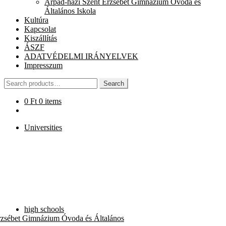
Árpád-házi Szent Erzsébet Gimnázium Óvoda és
chi
Általános Iskola
me
Kultúra
Kapcsolat
Kiszállítás
ÁSZF
ADATVÉDELMI IRÁNYELVEK
Impresszum
Search
Search
for:
0
Ft
0 items
Universities
high schools
rzsébet Gimnázium Óvoda és Általános