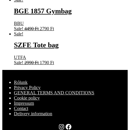
was:
is:
BGE 1857 Gymbag
4490 Ft.
2790 Ft.
BBU
Original
Current
Sale!
4490
Ft
2790
Ft
price
price
Sale!
was:
is:
SZFE Tote bag
4490 Ft.
2790 Ft.
UTFA
Original
Current
Sale!
2990
Ft
1790
Ft
price
price
was:
is:
2990 Ft.
1790 Ft.
Rólunk
Privacy Policy
GENERAL TERMS AND CONDITIONS
Cookie policy
Impressum
Contact
Delivery information
Instagram
Facebook