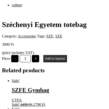
culture
Széchenyi Egyetem totebag
Category:
Accessories
Tags:
SZE
,
SZE
3990
Ft
(price includes VAT)
Széchenyi
Piece
-
+
Add to basket
Egyetem
totebag
quantity
Related products
Sale!
SZFE Gymbag
UTFA
Original
Current
Sale!
4490
Ft
2790
Ft
price
price
Sale!