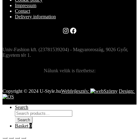
Impressum
Contact
Delivery information
Instagram
Facebook
Univ-Fashion kft. (23781539204) - Magyaroroszág, 9026 Győr,
Egyetem tér 1.
Nálunk velük is fizethetsz:
Copyright © 2024 U-Style.hu
Webfejlesztés:
Design:
Search
Search
for:
Search
Basket
0