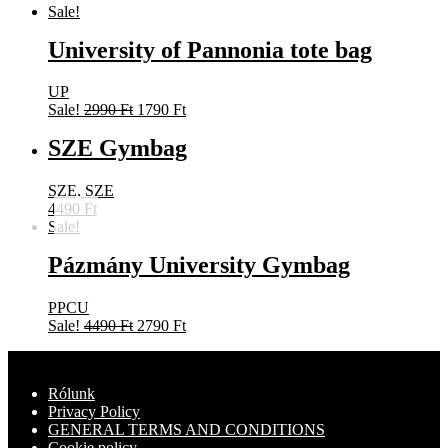
Sale!
University of Pannonia tote bag
UP
Original
Current
Sale!
2990
Ft
1790
Ft
price
price
SZE Gymbag
was:
is:
2990 Ft.
1790 Ft.
SZE, SZE
4490
Ft
Sale!
Pázmány University Gymbag
PPCU
Original
Current
Sale!
4490
Ft
2790
Ft
price
price
was:
is:
4490 Ft.
2790 Ft.
Rólunk
Privacy Policy
GENERAL TERMS AND CONDITIONS
Cookie policy