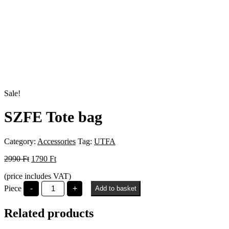
Sale!
SZFE Tote bag
Category:
Accessories
Tag:
UTFA
Original
Current
2990
Ft
1790
Ft
price
price
(price includes VAT)
was:
is:
SZFE
2990 Ft.
1790 Ft.
Piece
-
+
Add to basket
Tote
bag
quantity
Related products