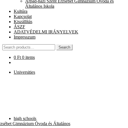
Árpád-házi Szent Erzsébet Gimnázium Óvoda és
chi
Általános Iskola
me
Kultúra
Kapcsolat
Kiszállítás
ÁSZF
ADATVÉDELMI IRÁNYELVEK
Impresszum
Search
Search
for:
0
Ft
0 items
Universities
high schools
rzsébet Gimnázium Óvoda és Általános