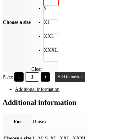
S
Choose a size
XL
XXL
XXXL
Clear
EFOTT
Piece
-
+
Add to basket
history50
fekete
Additional information
quantity
Additional information
For
Unisex
Choose a size
L, M, S, XL, XXL, XXXL