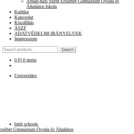
Árpád-házi Szent Erzsébet Gimnázium Óvoda és
chi
Általános Iskola
me
Kultúra
Kapcsolat
Kiszállítás
ÁSZF
ADATVÉDELMI IRÁNYELVEK
Impresszum
Search
Search
for:
0
Ft
0 items
Universities
high schools
rzsébet Gimnázium Óvoda és Általános