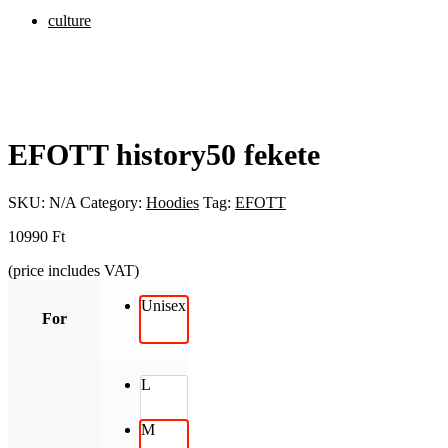
culture
EFOTT history50 fekete
SKU:
N/A
Category:
Hoodies
Tag:
EFOTT
10990
Ft
(price includes VAT)
Unisex
For
L
M