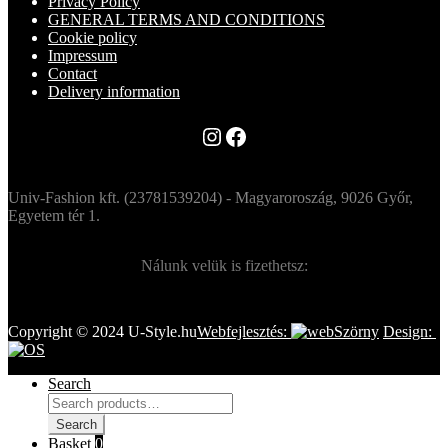
Privacy Policy
GENERAL TERMS AND CONDITIONS
Cookie policy
Impressum
Contact
Delivery information
Instagram
Facebook
Univ-Fashion kft. (23781539204) - Magyaroroszág, 9026 Győr,
Egyetem tér 1.
Nálunk velük is fizethetsz:
Copyright © 2024 U-Style.hu
Webfejlesztés:
Design:
Search
Search
for:
Search
Basket
0