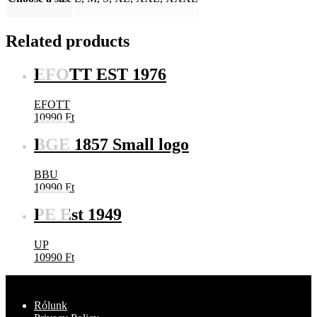
Related products
EFOTT EST 1976
EFOTT
10990
Ft
BGE 1857 Small logo
BBU
10990
Ft
PE Est 1949
UP
10990
Ft
Rólunk