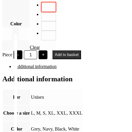
Color
Clear
Pázmány
Piece
-
+
Add to basket
Péter
idézet
Additional information
quantity
Additional information
For
Unisex
Choose a size
L, M, S, XL, XXL, XXXL
Color
Grey, Navy, Black, White