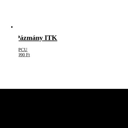
Pázmány ITK
PPCU
5990
Ft