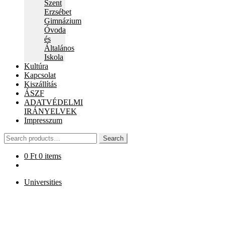
Szent
Erzsébet
Gimnázium
Óvoda
és
Általános
Iskola
Kultúra
Kapcsolat
Kiszállítás
ÁSZF
ADATVÉDELMI
IRÁNYELVEK
Impresszum
Search
Search
for:
0
Ft
0 items
Universities