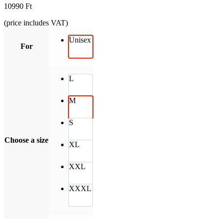
10990
Ft
(price includes VAT)
Unisex
For
L
M
S
Choose a size
XL
XXL
XXXL