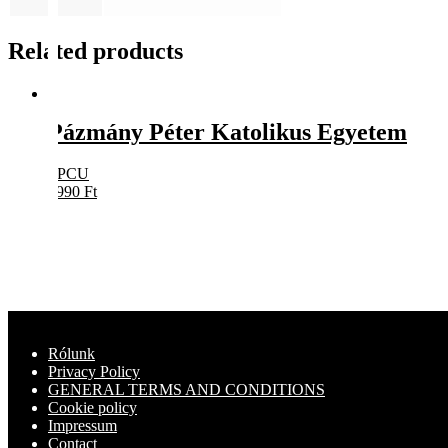
Related products
Pázmány Péter Katolikus Egyetem
PPCU
8990
Ft
Rólunk
Privacy Policy
GENERAL TERMS AND CONDITIONS
Cookie policy
Impressum
Contact