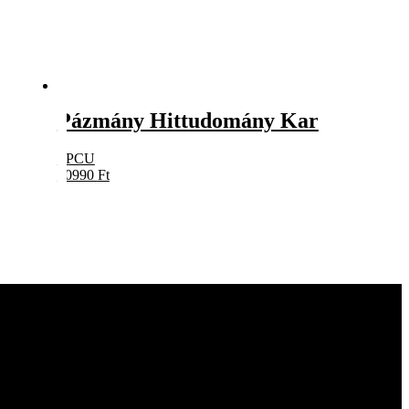
Pázmány Hittudomány Kar
PPCU
10990
Ft