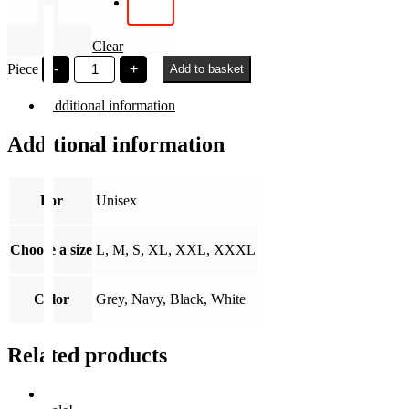
Clear
Veled
Piece
-
+
Add to basket
tervezzük
a
Additional information
jövőt
quantity
Additional information
For
Unisex
Choose a size
L, M, S, XL, XXL, XXXL
Color
Grey, Navy, Black, White
Related products