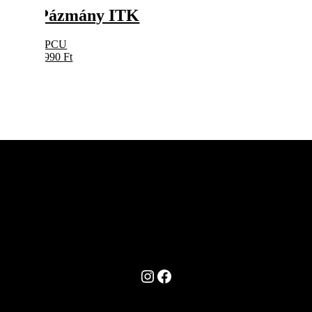
Pázmány ITK
PPCU
5990
Ft
Instagram
Facebook