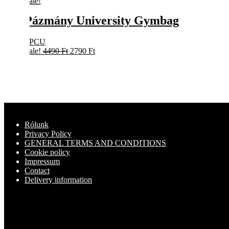
Sale!
Pázmány University Gymbag
PPCU
Original
Current
Sale!
4490
Ft
2790
Ft
price
price
was:
is:
4490 Ft.
2790 Ft.
Rólunk
Privacy Policy
GENERAL TERMS AND CONDITIONS
Cookie policy
Impressum
Contact
Delivery information