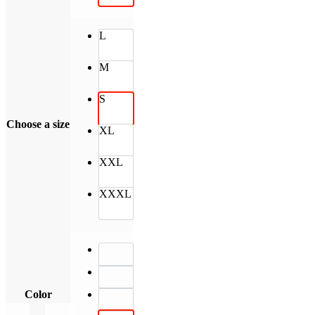
L
M
S
Choose a size
XL
XXL
XXXL
Color