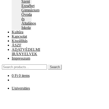
Szent
Erzsébet
Gimnázium
Óvoda
és
Általános
Iskola
Kultúra
Kapcsolat
Kiszállítás
ÁSZF
ADATVÉDELMI
IRÁNYELVEK
Impresszum
Search
Search
for:
0
Ft
0 items
Universities