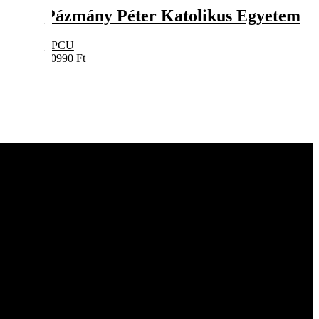
Pázmány Péter Katolikus Egyetem
PPCU
10990
Ft