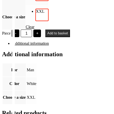
XXL
Choose a size
Clear
BGE
Piece
-
+
Add to basket
1857
Kis
Additional information
logó
quantity
Additional information
For
Man
Color
White
Choose a size
XXL
Related products