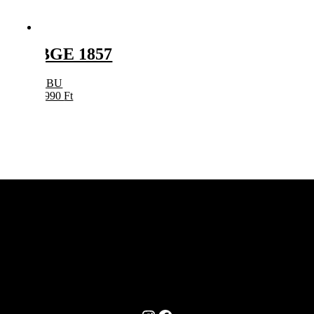
BGE 1857
BBU
5990
Ft