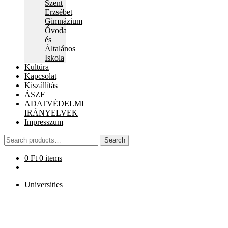
Szent
Erzsébet
Gimnázium
Óvoda
és
Általános
Iskola
Kultúra
Kapcsolat
Kiszállítás
ÁSZF
ADATVÉDELMI
IRÁNYELVEK
Impresszum
Search
Search
for:
0
Ft
0 items
Universities