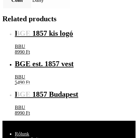
Color
Daisy
Related products
BGE 1857 kis logó
BBU
8990
Ft
BGE est. 1857 vest
BBU
5490
Ft
BGE 1857 Budapest
BBU
8990
Ft
Rólunk