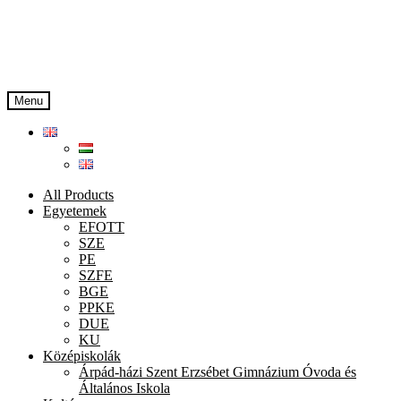
Skip
Skip
to
to
navigation
content
Menu
All Products
Egyetemek
EFOTT
SZE
PE
SZFE
BGE
PPKE
DUE
KU
Középiskolák
Árpád-házi Szent Erzsébet Gimnázium Óvoda és
Általános Iskola