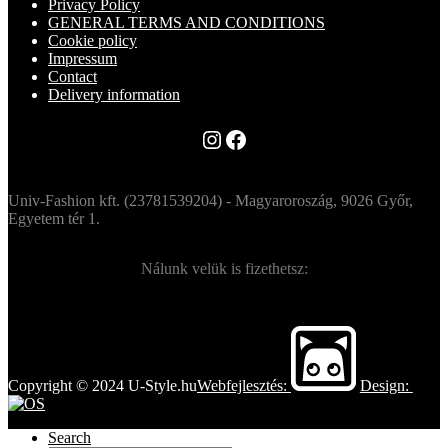
Privacy Policy
GENERAL TERMS AND CONDITIONS
Cookie policy
Impressum
Contact
Delivery information
Instagram
Facebook
Univ-Fashion kft. (23781539204) - Magyaroroszág, 9026 Győr,
Egyetem tér 1.
Nálunk velük is fizethetsz:
Copyright © 2024 U-Style.hu
Webfejlesztés:
Design:
Search