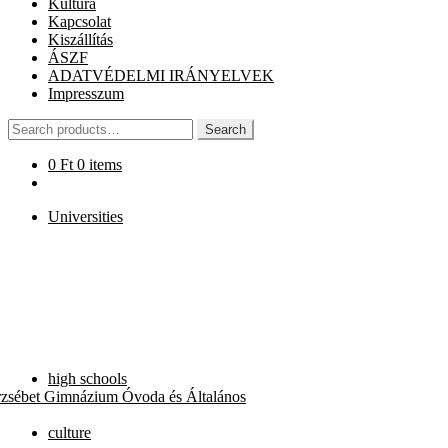
Kultúra
Kapcsolat
Kiszállítás
ÁSZF
ADATVÉDELMI IRÁNYELVEK
Impresszum
Search
Search
for:
0
Ft
0 items
Universities
high schools
rzsébet Gimnázium Óvoda és Általános
culture