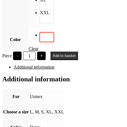
XXL
Color
Clear
BGE
Piece
-
+
Add to basket
est.
1857
Additional information
quantity
Additional information
For
Unisex
Choose a size
L, M, S, XL, XXL