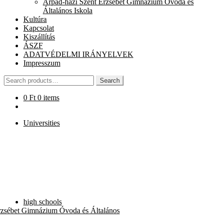
Árpád-házi Szent Erzsébet Gimnázium Óvoda és
chi
Általános Iskola
me
Kultúra
Kapcsolat
Kiszállítás
ÁSZF
ADATVÉDELMI IRÁNYELVEK
Impresszum
Search
Search
for:
0
Ft
0 items
Universities
high schools
rzsébet Gimnázium Óvoda és Általános