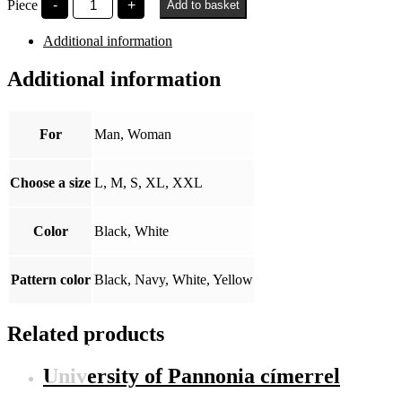
Piece
-
+
Add to basket
kis
logó
Additional information
quantity
Additional information
For
Man, Woman
Choose a size
L, M, S, XL, XXL
Color
Black, White
Pattern color
Black, Navy, White, Yellow
Related products
University of Pannonia címerrel