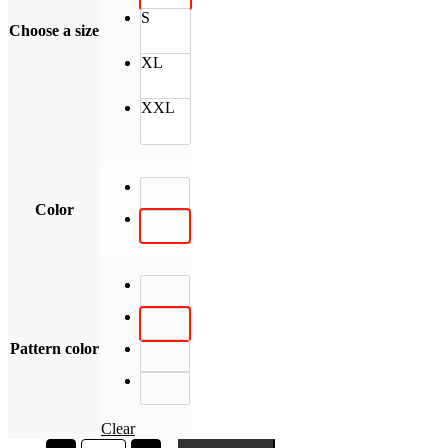
S
Choose a size
XL
XXL
Color
Pattern color
Clear
Kodolányi