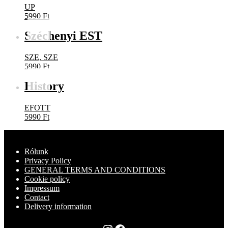
UP
5990
Ft
Széchenyi EST
SZE, SZE
5990
Ft
History
EFOTT
5990
Ft
Rólunk
Privacy Policy
GENERAL TERMS AND CONDITIONS
Cookie policy
Impressum
Contact
Delivery information