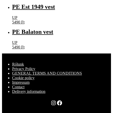
PE Est 1949 vest
UP
5490
Ft
PE Balaton vest
UP
5490
Ft
Rólunk
Privacy Policy
GENERAL TERMS AND CONDITIONS
Cookie policy
Impressum
Contact
Delivery information
Instagram
Facebook