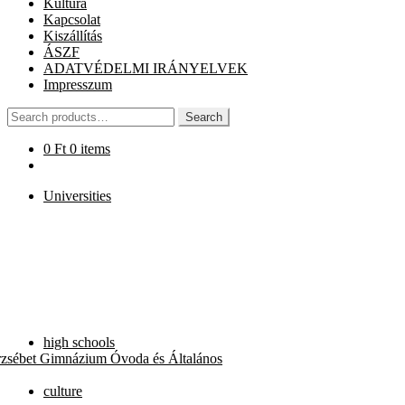
Kultúra
Kapcsolat
Kiszállítás
ÁSZF
ADATVÉDELMI IRÁNYELVEK
Impresszum
Search
Search
for:
0
Ft
0 items
Universities
high schools
rzsébet Gimnázium Óvoda és Általános
culture