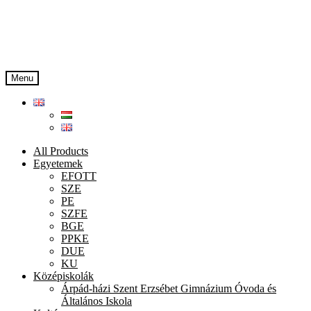
Skip
Skip
to
to
navigation
content
Menu
All Products
Egyetemek
EFOTT
SZE
PE
SZFE
BGE
PPKE
DUE
KU
Középiskolák
Árpád-házi Szent Erzsébet Gimnázium Óvoda és
Általános Iskola