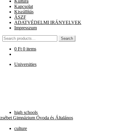
Kultúra
Kapcsolat
Kiszállítás
ÁSZF
ADATVÉDELMI IRÁNYELVEK
Impresszum
Search
Search
for:
0
Ft
0 items
Universities
high schools
rzsébet Gimnázium Óvoda és Általános
culture