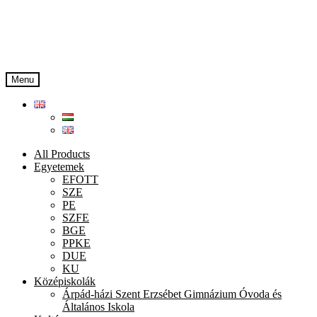
Skip
Skip
to
to
navigation
content
Menu
All Products
Egyetemek
EFOTT
SZE
PE
SZFE
BGE
PPKE
DUE
KU
Középiskolák
Árpád-házi Szent Erzsébet Gimnázium Óvoda és
Általános Iskola