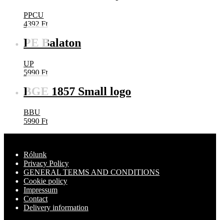
PPCU
4392
Ft
PE Balaton
UP
5990
Ft
BGE 1857 Small logo
BBU
5990
Ft
Rólunk
Privacy Policy
GENERAL TERMS AND CONDITIONS
Cookie policy
Impressum
Contact
Delivery information