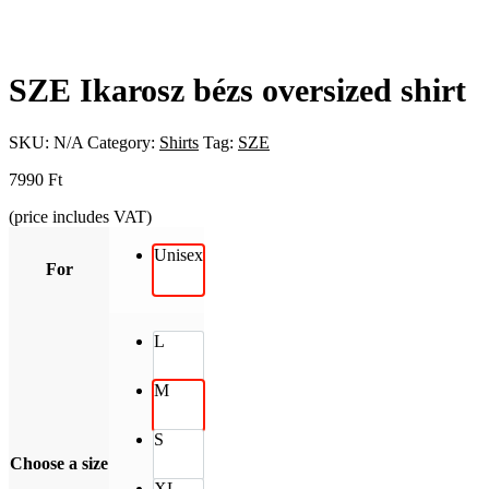
SZE Ikarosz bézs oversized shirt
SKU:
N/A
Category:
Shirts
Tag:
SZE
7990
Ft
(price includes VAT)
Unisex
For
L
M
S
Choose a size
XL