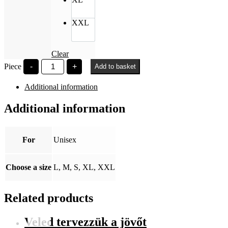
XXL
Clear
SZE
Piece
-
+
Add to basket
Ikarosz
bézs
Additional information
oversized
shirt
quantity
Additional information
For
Unisex
Choose a size
L, M, S, XL, XXL
Related products
Veled tervezzük a jövőt